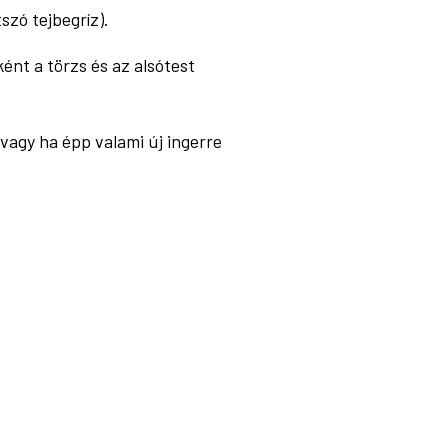
zó tejbegríz).
nt a törzs és az alsótest
 vagy ha épp valami új ingerre