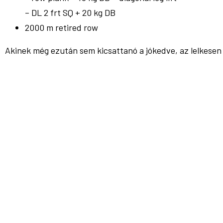
– DL 2 frt SQ + 20 kg DB
2000 m retired row
Akinek még ezután sem kicsattanó a jókedve, az lelkesen 