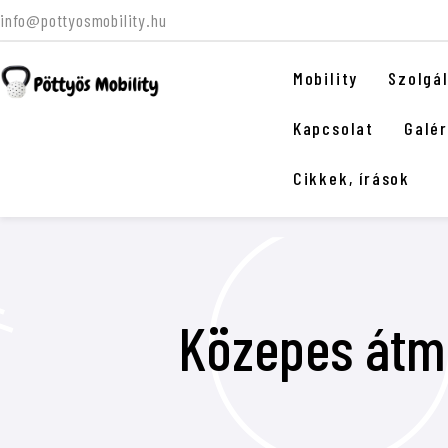
info@pottyosmobility.hu
Mobility
Szolgá
Kapcsolat
Galér
Cikkek, írások
Közepes átm