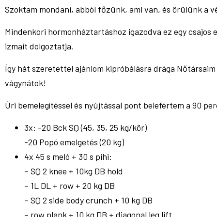
Szoktam mondani, abból főzünk, ami van, és örülünk a vé
Mindenkori hormonháztartáshoz igazodva ez egy csajos ed
izmait dolgoztatja.
Így hát szeretettel ajánlom kipróbálásra drága Nőtársaim 
vágynátok!
Úri bemelegítéssel és nyújtással pont belefértem a 90 pe
3x: -20 Bck SQ (45, 35, 25 kg/kör)
-20 Popó emelgetés (20 kg)
4x 45 s meló + 30 s pihi:
– SQ 2 knee + 10kg DB hold
– 1L DL + row + 20 kg DB
– SQ 2 side body crunch + 10 kg DB
– row plank + 10 kg DB + diagonal leg lift