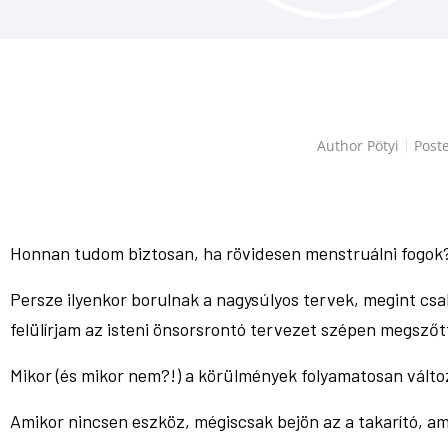
Author
Pötyi
Post
Honnan tudom biztosan, ha rövidesen menstruálni fogok? 
Persze ilyenkor borulnak a nagysúlyos tervek, megint csak
felülírjam az isteni önsorsrontó tervezet szépen megszőt
Mikor (és mikor nem?!) a körülmények folyamatosan változ
Amikor nincsen eszköz, mégiscsak bejön az a takarító, a