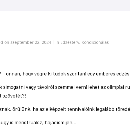
ed on
szeptember 22, 2024
in
Edzésterv
,
Kondicionálás
– onnan, hogy végre ki tudok szorítani egy emberes edzésn
 simogatni vagy távolról szemmel verni lehet az olimpiai ru
t szövetét?!
nak, örülünk, ha az elképzelt tennivalóink legalább töredé
múgy is menstruálsz, hajadismijen…