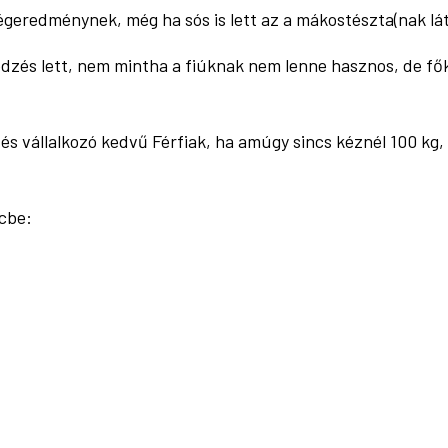
geredménynek, még ha sós is lett az a mákostészta(nak láts
zés lett, nem mintha a fiúknak nem lenne hasznos, de főké
és vállalkozó kedvű Férfiak, ha amúgy sincs kéznél 100 kg,
rcbe: