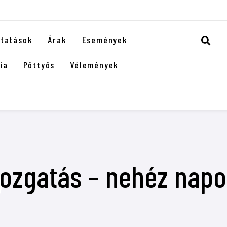
ltatások
Árak
Események
ia
Pöttyös
Vélemények
ozgatás – nehéz napo